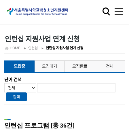
학
교
밖
청
소
인턴십 지원사업 연계 신청
년
HOME
인턴십
인턴십 지원사업 연계 신청
지
원
모집중
모집대기
모집완료
전체
단어 검색
검색
인턴십 프로그램 [총 36건]