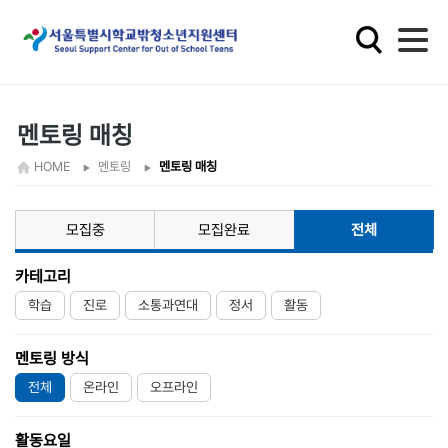
학
교
밖
청
소
멘토링 매칭
년
HOME
멘토링
멘토링 매칭
지
원
모집중
모집완료
전체
카테고리
학습
진로
소통과연대
정서
활동
멘토링 방식
전체
온라인
오프라인
활동요일