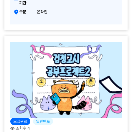
기간
구분
온라인
모집완료
일반멘토
조회수 4