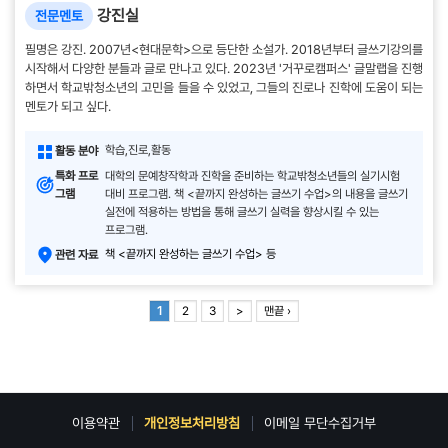
강진실
전문멘토
필명은 강진. 2007년<현대문학>으로 등단한 소설가. 2018년부터 글쓰기강의를
시작해서 다양한 분들과 글로 만나고 있다. 2023년 '거꾸로캠퍼스' 글말랩을 진행
하면서 학교밖청소년의 고민을 들을 수 있었고, 그들의 진로나 진학에 도움이 되는
멘토가 되고 싶다.
학습,진로,활동
활동 분야
특화 프로
대학의 문예창작학과 진학을 준비하는 학교밖청소년들의 실기시험
그램
대비 프로그램. 책 <끝까지 완성하는 글쓰기 수업>의 내용을 글쓰기
실전에 적용하는 방법을 통해 글쓰기 실력을 향상시킬 수 있는
프로그램.
책 <끝까지 완성하는 글쓰기 수업> 등
관련 자료
1
2
3
>
맨끝 ›
이용약관
개인정보처리방침
이메일 무단수집거부