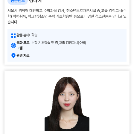
김나예
전문멘토
서울시 위탁형 대안학교 수학과목 강사, 청소년보호처분시설 중,고졸 검정고시(수
학) 학력취득, 학교밖청소년 수학 기초학습반 등으로 다양한 청소년들을 만나고 있
습니다.
학습
활동 분야
특화 프로
수학 기초학습 및 중,고졸 검정고시(수학)
그램
관련 자료