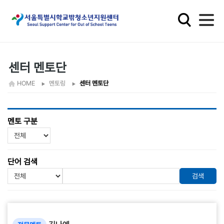
학
교
밖
청
소
센터 멘토단
년
HOME
멘토링
센터 멘토단
지
원
멘토 구분
단어 검색
검색