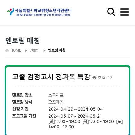
학
교
밖
청
소
멘토링 매칭
년
HOME
멘토링
멘토링 매칭
지
원
고졸 검정고시 전과목 특강
조회수2
멘토링 장소
스쿨제프
멘토링 방식
오프라인
신청 기간
2024-04-29 ~ 2024-05-04
프로그램 기간
2024-05-07 ~ 2024-05-21
[화]17:00~ 19:00 [목]17:00~ 19:00 [토]
14:00~ 16:00