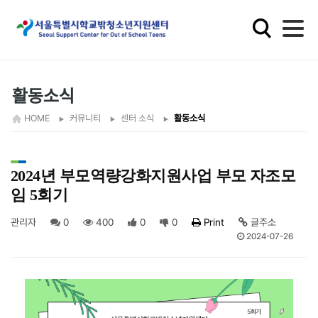
학
교
밖
청
소
활동소식
년
HOME
커뮤니티
센터 소식
활동소식
지
원
2024년 부모역량강화지원사업 부모 자조모
임 5회기
관리자
0
400
0
0
Print
글주소
2024-07-26